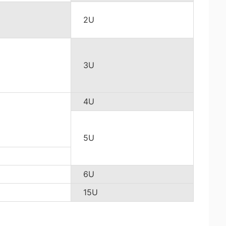
2U
3U
4U
5U
6U
15U